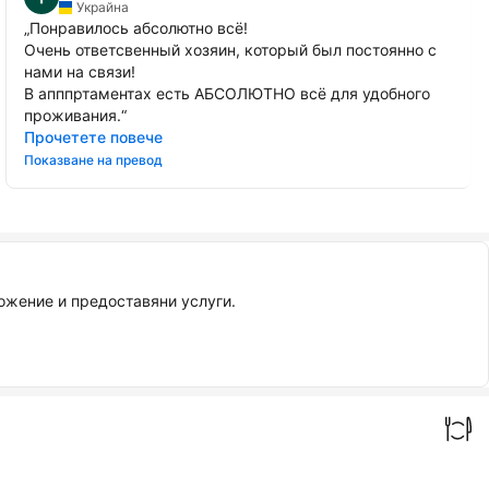
Украйна
„
Понравилось абсолютно всё!
Очень ответсвенный хозяин, который был постоянно с
нами на связи!
В апппртаментах есть АБСОЛЮТНО всё для удобного
проживания.
“
Прочетете повече
Показване на превод
ложение и предоставяни услуги.