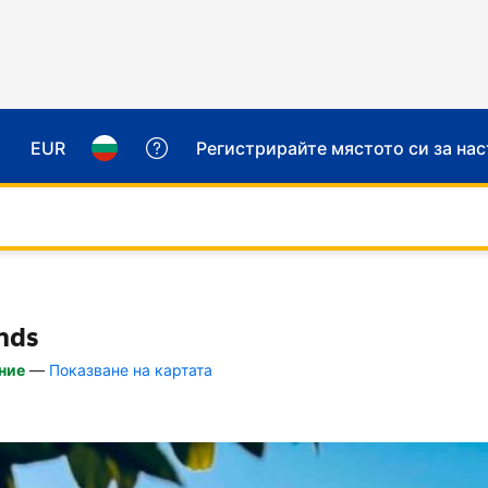
EUR
Регистрирайте мястото си за на
nds
ние
—
Показване на картата
ни нужди