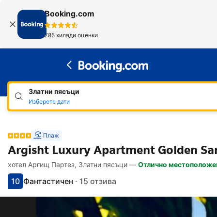
Booking.com
785 хиляди оценки
Златни пясъци
Изберете дати
Плаж
Argisht Luxury Apartment Golden Sa
хотел Аргищ Партез, Златни пясъци
—
Отлично местоположе
Линкове, достъпни за хора със специал
Напред към описанието
Напред към удобствата
Напред към стаите
Напред към политиките
10
Фантастичен
·
15 отзива
С оценка: 10
Оценено като: изключително