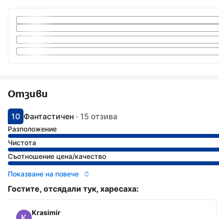
Отзиви
10
Фантастичен
·
15 отзива
С оценка: 10
Оценено като: изключително
Разположение
Чистота
Съотношение цена/качество
Показване на повече
Гостите, отсядали тук, харесаха:
Krasimir