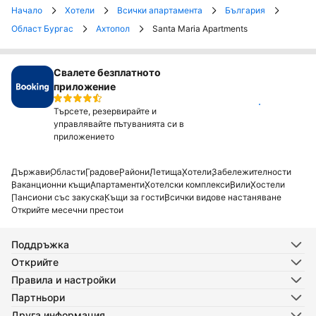
Начало
Хотели
Всички апартамента
България
Област Бургас
Ахтопол
Santa Maria Apartments
Свалете безплатното
приложение
Инсталирай
Търсете, резервирайте и
управлявайте пътуванията си в
приложението
Държави
Области
Градове
Райони
Летища
Хотели
Забележителности
Ваканционни къщи
Апартаменти
Хотелски комплекси
Вили
Хостели
Пансиони със закуска
Къщи за гости
Всички видове настаняване
Открийте месечни престои
Поддръжка
Открийте
Правила и настройки
Партньори
Друга информация