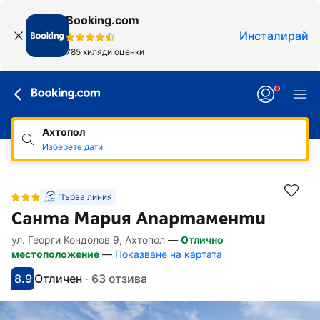
Booking.com
Инсталирай
785 хиляди оценки
Ахтопол
Изберете дати
Първа линия
Санта Мария Апартаменти
ул. Георги Кондолов 9, Ахтопол
—
Отлично
Линкове, достъпни за хора със специал
Напред към описанието
Напред към удобствата
Напред към стаите
Напред към политиките
местоположение
—
Показване на картата
8.9
Отличен
·
63 отзива
С оценка: 8.9
Оценено като: отлично