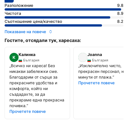
С оценка: 8.9
Оценено като: отлично
Разположение
9.8
Чистота
8.9
Съотношение цена/качество
8.2
Показване на повече
Гостите, отсядали тук, харесаха:
Калинка
Joanna
К
България
България
„
Всичко ни хареса! Без
„
Изключително чисто,
никакви забележки сме.
прекрасен персонал, на 
Благодарим от сърце за
минути от плажа.
“
прекрасните удобства и
Прочетете повече
комфорта, който ни
създадахте, за да
прекараме една прекрасна
почивка.
“
Прочетете повече