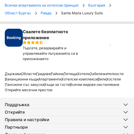
Всички апартамента на хотелски принцип
България
Област Бургас
Равда
Santa Maria Luxury Suits
Свалете безплатното
приложение
Инсталирай
Търсете, резервирайте и
управлявайте пътуванията си в
приложението
Държави
Области
Градове
Райони
Летища
Хотели
Забележителности
Ваканционни къщи
Апартаменти
Хотелски комплекси
Вили
Хостели
Пансиони със закуска
Къщи за гости
Всички видове настаняване
Открийте месечни престои
Поддръжка
Открийте
Правила и настройки
Партньори