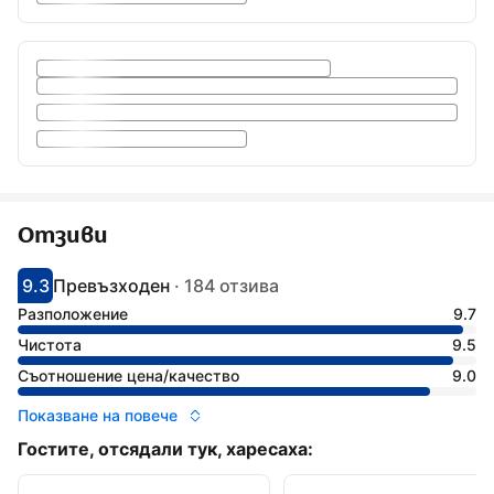
Отзиви
9.3
Превъзходен
·
184 отзива
С оценка: 9.3
Оценено като: фантастично
Разположение
9.7
Чистота
9.5
Съотношение цена/качество
9.0
Показване на повече
Гостите, отсядали тук, харесаха: