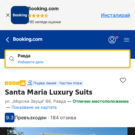
Booking.com
Инсталирай
785 хиляди оценки
Равда
Изберете дати
Първа линия · Частен плаж
Santa Maria Luxury Suits
ул. „Морски Звуци“ 86, Равда
—
Отлично местоположение
Линкове, достъпни за хора със специал
Напред към описанието
Напред към удобствата
Напред към стаите
Напред към политиките
—
Показване на картата
9.3
Превъзходен
·
184 отзива
С оценка: 9.3
Оценено като: фантастично