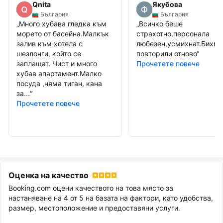
Qnita
Якубова
България
България
„
Много хубава гледка към
„
Всичко беше
морето от басейна.Малкък
страхотно,персонала
залив към хотела с
любезен,усмихнат.Бихме
шезлонги, който се
повторили отново
“
заплащат. Чист и много
Прочетете повече
хубав апартамент.Малко
посуда ,няма тиган, кана
за...
“
Прочетете повече
Оценка на качество
Booking.com оцени качеството на това място за
настаняване на 4 от 5 на базата на фактори, като удобства,
размер, местоположение и предоставяни услуги.