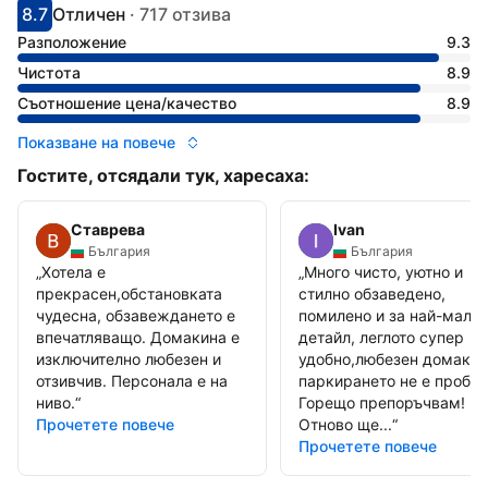
8.7
Отличен
·
717 отзива
С оценка: 8.7
Оценено като: отлично
Разположение
9.3
Чистота
8.9
Съотношение цена/качество
8.9
Показване на повече
Гостите, отсядали тук, харесаха:
Ставрева
Ivan
България
България
„
Хотела е
„
Много чисто, уютно и
прекрасен,обстановката
стилно обзаведено,
чудесна, обзавеждането е
помилено и за най-малк
впечатляващо. Домакина е
детайл, леглото супер
изключително любезен и
удобно,любезен домакин
отзивчив. Персонала е на
паркирането не е пробле
ниво.
“
Горещо препоръчвам!
Прочетете повече
Отново ще...
“
Прочетете повече