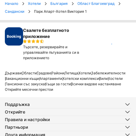
Начало
Хотели
България
Област Благоевград
Сандански
Парк Апарт-Хотел Виктория 1
Свалете безплатното
приложение
Инсталирай
Търсете, резервирайте и
управлявайте пътуванията си в
приложението
Държави
Области
Градове
Райони
Летища
Хотели
Забележителности
Ваканционни къщи
Апартаменти
Хотелски комплекси
Вили
Хостели
Пансиони със закуска
Къщи за гости
Всички видове настаняване
Открийте месечни престои
Поддръжка
Открийте
Правила и настройки
Партньори
Друга информация