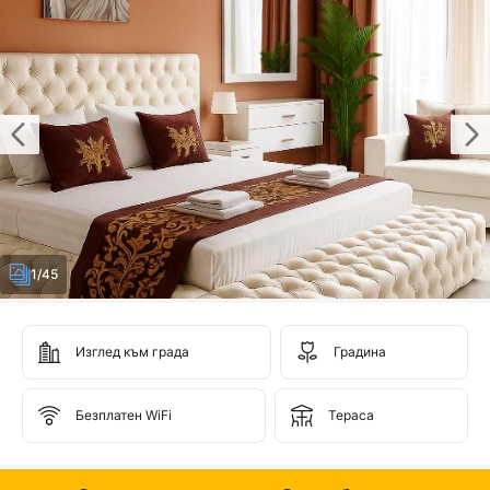
1/45
Изглед към града
Градина
Безплатен WiFi
Тераса