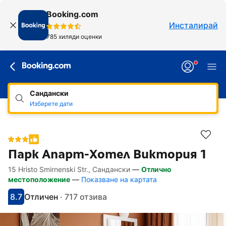
Booking.com
Инсталирай
785 хиляди оценки
Сандански
Изберете дати
Парк Апарт-Хотел Виктория 1
15 Hristo Smirnenski Str., Сандански
—
Отлично
Линкове, достъпни за хора със специал
Напред към описанието
Напред към удобствата
Напред към стаите
Напред към политиките
местоположение
—
Показване на картата
8.7
Отличен
·
717 отзива
С оценка: 8.7
Оценено като: отлично