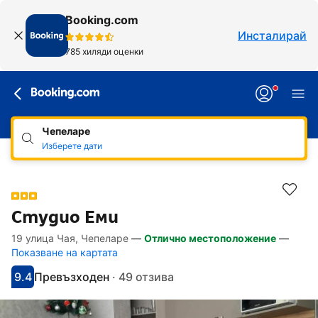
Booking.com
Инсталирай
785 хиляди оценки
Чепеларе
Изберете дати
Студио Еми
19 улица Чая, Чепеларе
—
Отлично местоположение
—
Линкове, достъпни за хора със специал
Напред към описанието
Напред към удобствата
Напред към стаите
Напред към политиките
Показване на картата
9.4
Превъзходен
·
49 отзива
С оценка: 9.4
Оценено като: фантастично