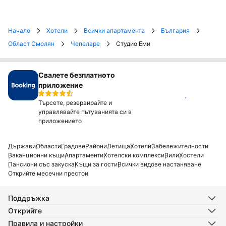
Начало
Хотели
Всички апартамента
България
Област Смолян
Чепеларе
Студио Еми
Свалете безплатното
приложение
Инсталирай
Търсете, резервирайте и
управлявайте пътуванията си в
приложението
Държави
Области
Градове
Райони
Летища
Хотели
Забележителности
Ваканционни къщи
Апартаменти
Хотелски комплекси
Вили
Хостели
Пансиони със закуска
Къщи за гости
Всички видове настаняване
Открийте месечни престои
Поддръжка
Открийте
Правила и настройки