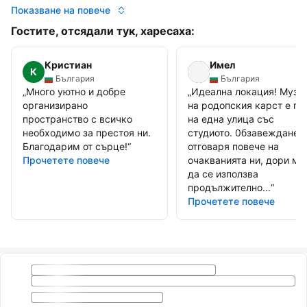
Показване на повече
Гостите, отсядали тук, харесаха:
Кристиан
Имел
К
България
България
„
Много уютно и добре
„
Идеална локация! Музе
организирано
на родопския карст е по
пространство с всичко
на една улица със
необходимо за престоя ни.
студиото. 0бзавежданет
Благодарим от сърце!
“
отговаря повече на
Прочетете повече
очакванията ни, дори м
да се използва
продължително...
“
Прочетете повече