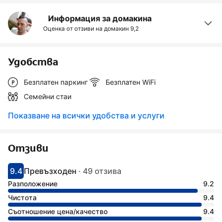
Информация за домакина
Оценка от отзиви на домакин
9,2
Удобства
Безплатен паркинг
Безплатен WiFi
Семейни стаи
Показване на всички удобства и услуги
Отзиви
9.4
Превъзходен
·
49 отзива
С оценка: 9.4
Оценено като: фантастично
Разположение
9.2
Чистота
9.4
Съотношение цена/качество
9.4