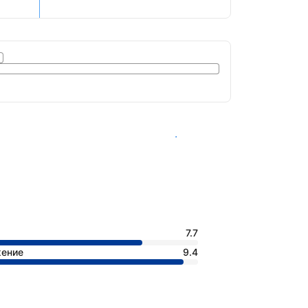
Вижте наличността
7.7
жение
9.4