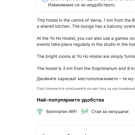
Хос
Извиняваме се за неудобството.
This hostel in the centre of Varna, 1 km from the 
a shared kitchen. The lounge has a balcony overlo
At the Yo Ho Hostel, you can also use a games roo
events take place regularly in the studio in the ho
The bright rooms at Yo Ho Hostel are simply furni
The hostel is 3 km from the Dolphinarium and 8 k
Двойките харесват местоположението – те му
Разстоянието в описанията на местата за настаняван
Най-популярните удобства
Безплатен WiFi
Стаи за непушачи