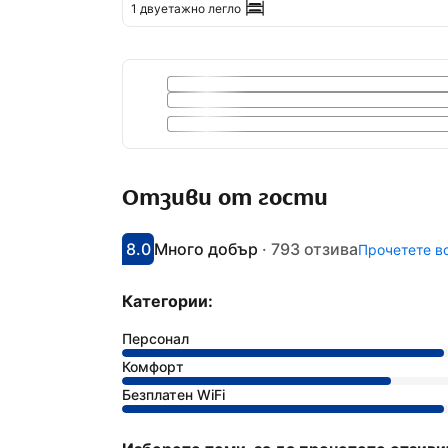
1 двуетажно легло
Отзиви от гости
8.0
Много добър
·
793 отзива
Прочетете в
С оценка: 8
Оценено като: много добро
Категории:
Персонал
Комфорт
Безплатен WiFi