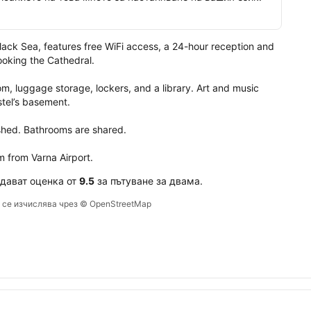
тел.
Black Sea, features free WiFi access, a 24-hour reception and 
oking the Cathedral.

m, luggage storage, lockers, and a library. Art and music 
stel’s basement.

shed. Bathrooms are shared.

m from Varna Airport.
 дават оценка от
9.5
за пътуване за двама.
е се изчислява чрез © OpenStreetMap