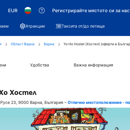
EUR
Регистрирайте мястото си за на
наем
Атракции
Таксита от/до летище
я
Област Варна
Варна
Yo Ho Hostel (Хостел) (оферти в Бълга
ени
Удобства
Важна информация
Хо Хостел
–
 Русе 23, 9000 Варна, България
Отлично местоположение - по
лично
стоположение 