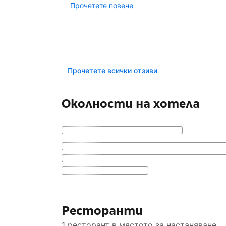
Прочетете повече
Прочетете всички отзиви
Околности на хотела
Ресторанти
1 ресторант в мястото за настаняване