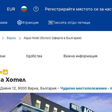
EUR
Регистрирайте мястото си за на
наем
Атракции
Таксита от/до летище
Варна
Aqua Hotel (Хотел) (оферти в България)
ени
Удобства
Важна информация
а Хотел
–
 Девня 12, 9000 Варна, България
Чудесно местоположение - п
д 
о 
равите 
ервацията, 