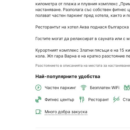
километра от плажа и плувния комплекс „Прим
в 
настаняване. Разполага със собствен фитнес ц
ака
ползват частен паркинг пред хотела, както и п
си.
Ресторантът на хотел Аква поднася българска
Гостите могат да релаксират в сауната или с 
Курортният комплекс Златни пясъци е на 15 ки
кола. Жп гара Варна е на кратко разстояние 
Разстоянието в описанията на местата за настаняван
Най-популярните удобства
Частен паркинг
Безплатен WiFi
Фитнес център
Ресторант
Ста
Много добра закуска