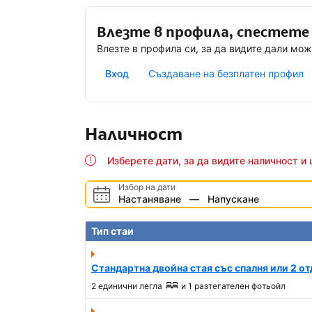
Влезте в профила, спестете
Влезте в профила си, за да видите дали мож
Вход
Създаване на безплатен профил
Наличност
Изберете дати, за да видите наличност и 
Избор на дати
Настаняване
—
Напускане
Тип стаи
Стандартна двойна стая със спалня или 2 от
2 единични легла
и
1 разтегателeн фотьойл