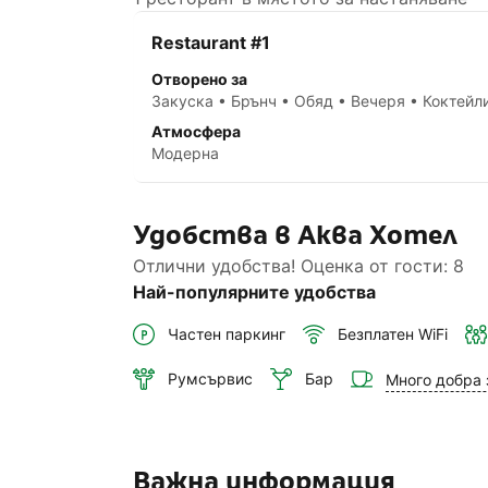
Restaurant #1
Отворено за
Закуска • Брънч • Обяд • Вечеря • Коктейл
Атмосфера
Модерна
Удобства в Аква Хотел
Отлични удобства! Оценка от гости: 8
Най-популярните удобства
Частен паркинг
Безплатен WiFi
Румсървис
Бар
Много добра 
Важна информация