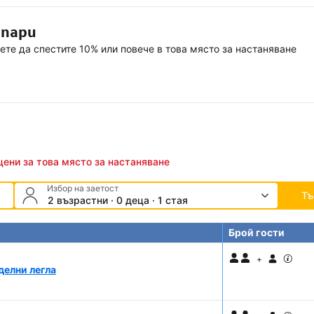
 пари
ете да спестите 10% или повече в това място за настаняване
цени за това място за настаняване
Избор на заетост
Тъ
2 възрастни · 0 деца · 1 стая
Брой гости
+
делни легла