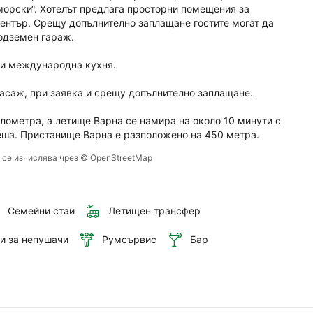
орски“. Хотелът предлага просторни помещения за 
ентър. Срещу допълнително заплащане гостите могат да 
унта 
одземен гараж.

 и международна кухня.

масаж, при заявка и срещу допълнително заплащане.

лометра, а летище Варна се намира на около 10 минути с 
пеша. Пристанище Варна е разположено на 450 метра.
е се изчислява чрез © OpenStreetMap
Семейни стаи
Летищен трансфер
и за непушачи
Румсървис
Бар