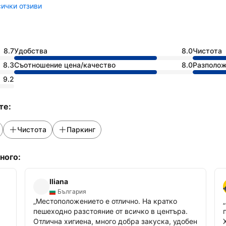
ички отзиви
8.7
Удобства
8.0
Чистота
8.3
Съотношение цена/качество
8.0
Разполо
9.2
те:
Чистота
Паркинг
ного:
Iliana
България
„
Местоположението е отлично. На кратко
„
пешеходно разстояние от всичко в центъра.
Отлична хигиена, много добра закуска, удобен