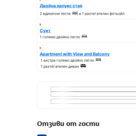
Двойна делукс стая
2 единични легла
и
1 разтегателeн фотьойл
Суит
1 голямо двойно легло
Apartment with View and Balcony
1 екстра голямо двойно легло
1 разтегателен диван
Отзиви от гости