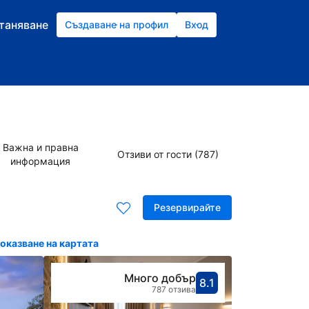
станяване
Създаване на профил
Вход
Важна и правна
Отзиви от гости (787)
информация
Резервирайте
оказване на картата
Много добър
8.1
С оценка: 8.1
Оценено кат
787 отзива