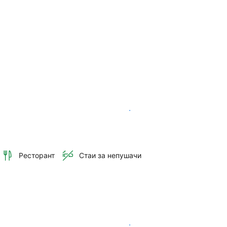
Вижте наличността
Ресторант
Стаи за непушачи
Вижте наличността