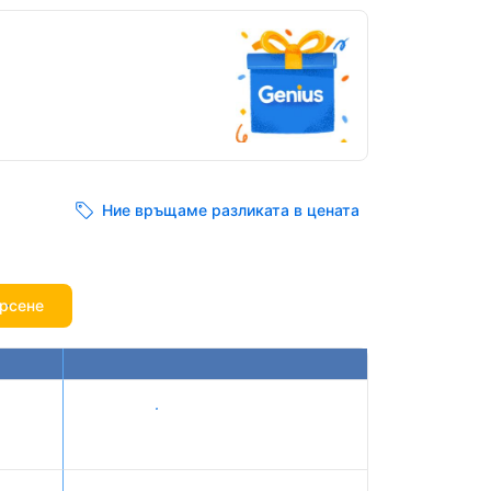
Ние връщаме разликата в цената
рсене
Показване на цени