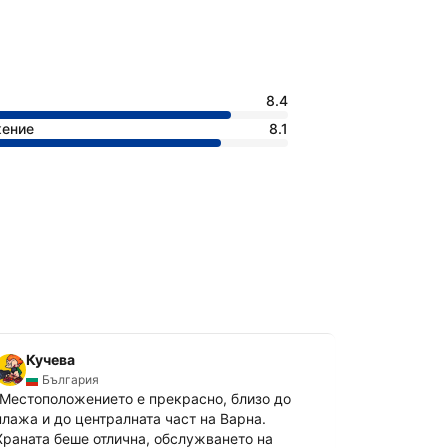
8.4
жение
8.1
Кучева
Богом
България
Бълг
Местоположението е прекрасно, близо до
„
Модерен х
плажа и до централната част на Варна.
местополож
Храната беше отлична, обслужването на
Прекрасно 