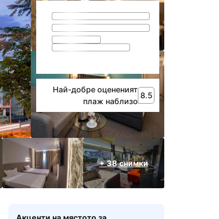
Най-добре оцененият
8.5
8.5
Най-добре оценени
плаж наблизо
+ 38 снимки
Акценти на мястото за