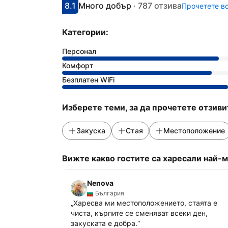
8.1
Много добър
·
787 отзива
Прочетете вс
С оценка: 8.1
Оценено като: много добро
Категории:
Персонал
Комфорт
Безплатен WiFi
Изберете теми, за да прочетете отзиви
Закуска
Стая
Местоположение
Вижте какво гостите са харесали най-м
Nenova
България
„
Харесва ми местоположението, стаята е
чиста, кърпите се сменяват всеки ден,
закуската е добра.
“