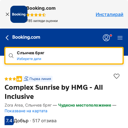
Booking.com
Инсталирай
785 хиляди оценки
Слънчев бряг
Изберете дати
Първа линия
Complex Sunrise by HMG - All
Inclusive
Zora Area, Слънчев бряг
—
Чудесно местоположение
—
Линкове, достъпни за хора със специал
Напред към описанието
Напред към удобствата
Напред към стаите
Напред към политиките
Показване на картата
7.4
Добър
·
517 отзива
С оценка: 7.4
Оценено като: добро