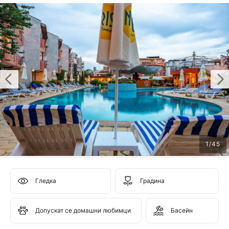
1
/
45
Гледка
Градина
Допускат се домашни любимци
Басейн