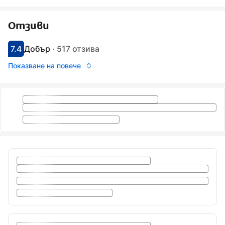
Отзиви
7.4
Добър
·
517 отзива
С оценка: 7.4
Оценено като: добро
Показване на повече