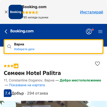
Booking.com
Инсталирай
785 хиляди оценки
Варна
Изберете дати
Семеен Hotel Palitra
11, Constantine Doganov, Варна
—
Добро местоположение
Линкове, достъпни за хора със специал
Напред към описанието
Напред към удобствата
Напред към стаите
Напред към политиките
—
Показване на картата
7.4
Добър
·
294 отзива
С оценка: 7.4
Оценено като: добро