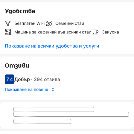
Удобства
Безплатен WiFi
Семейни стаи
Машина за кафе/чай във всички стаи
Закуска
Показване на всички удобства и услуги
Отзиви
7.4
Добър
·
294 отзива
С оценка: 7.4
Оценено като: добро
Показване на повече