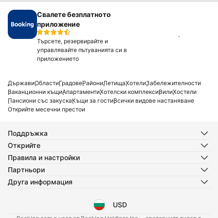
Свалете безплатното
приложение
Инсталирай
Търсете, резервирайте и
управлявайте пътуванията си в
приложението
Държави
Области
Градове
Райони
Летища
Хотели
Забележителности
Ваканционни къщи
Апартаменти
Хотелски комплекси
Вили
Хостели
Пансиони със закуска
Къщи за гости
Всички видове настаняване
Открийте месечни престои
Поддръжка
Открийте
Правила и настройки
Партньори
Друга информация
USD
Избор на език
Избор на валута