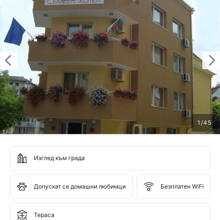
1
/
45
Изглед към града
Допускат се домашни любимци
Безплатен WiFi
Тераса