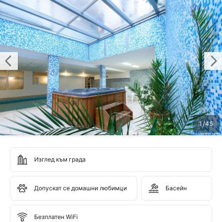
1
/
45
Изглед към града
Допускат се домашни любимци
Басейн
Безплатен WiFi