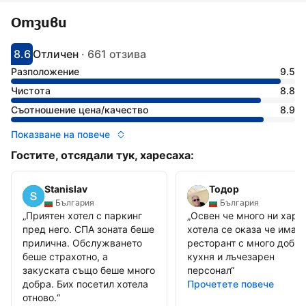
Отзиви
8.6
Отличен
·
661 отзива
С оценка: 8.6
Оценено като: отлично
Разположение
9.5
Чистота
8.8
Съотношение цена/качество
8.9
Показване на повече
Гостите, отсядали тук, харесаха:
Stanislav
Тодор
България
България
„
Приятен хотел с паркинг
„
Освен че много ни харе
пред него. СПА зоната беше
хотела се оказа че имат 
прилична. Обслужването
ресторант с много добра
беше страхотно, а
кухня и лъчезарен
закуската също беше много
персонал
“
добра. Бих посетил хотела
Прочетете повече
отново.
“