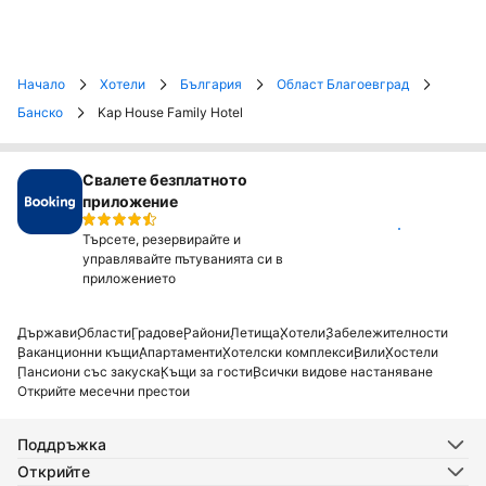
Начало
Хотели
България
Област Благоевград
Банско
Kap House Family Hotel
Свалете безплатното
приложение
Инсталирай
Търсете, резервирайте и
управлявайте пътуванията си в
приложението
Държави
Области
Градове
Райони
Летища
Хотели
Забележителности
Ваканционни къщи
Апартаменти
Хотелски комплекси
Вили
Хостели
Пансиони със закуска
Къщи за гости
Всички видове настаняване
Открийте месечни престои
Поддръжка
Открийте