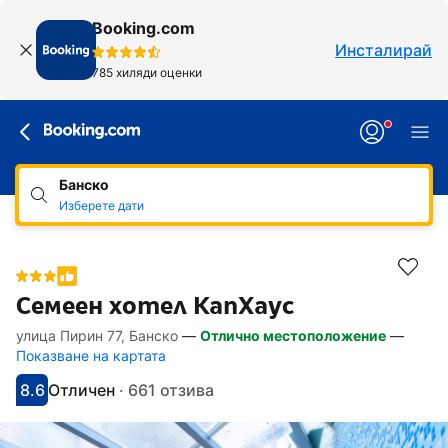
Booking.com
Инсталирай
785 хиляди оценки
Банско
Изберете дати
Семеен хотел КапХаус
улица Пирин 77, Банско
—
Отлично местоположение
—
Линкове, достъпни за хора със специал
Напред към описанието
Напред към удобствата
Напред към стаите
Напред към политиките
Показване на картата
8.6
Отличен
·
661 отзива
С оценка: 8.6
Оценено като: отлично