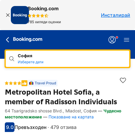
Booking.com
Инсталирай
785 хиляди оценки
София
Изберете дати
Travel Proud
Metropolitan Hotel Sofia, a
member of Radisson Individuals
64 Tsarigradsko shosse Blvd., Mladost, София
—
Чудесно
Линкове, достъпни за хора със специал
Напред към описанието
Напред към удобствата
Напред към стаите
Напред към политиките
местоположение
—
Показване на картата
9.0
Превъзходен
·
479 отзива
С оценка: 9
Оценено като: фантастично