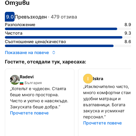
Отзиви
9.0
Превъзходен
·
479 отзива
С оценка: 9
Оценено като: фантастично
Разположение
8.9
Чистота
9.3
Съотношение цена/качество
8.6
Показване на повече
Гостите, отсядали тук, харесаха:
Radevi
Iskra
България
„
Изключително чисто,
„
Хотелът е чудесен. Стаята
много комфортни стаи ,
беше много просторна.
удобни матраци и
Чисто и уютно е навсякъде.
възглавници. Богата
Закуската беше добра.
“
закуска и усмихнат
Прочетете повече
персонал.
“
Прочетете повече