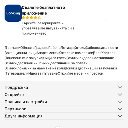
Свалете безплатното
приложение
Инсталирай
Търсете, резервирайте и
управлявайте пътуванията си в
приложението
Държави
Области
Градове
Райони
Летища
Хотели
Забележителности
Ваканционни къщи
Апартаменти
Хотелски комплекси
Вили
Хостели
Пансиони със закуска
Къщи за гости
Всички видове настаняване
Всички дестинации
Всички дестинации за полети
Всички локации за наемане на коли
Всички дестинации за почивки
Пътеводители
Идеи за пътуване
Открийте месечни престои
Поддръжка
Открийте
Правила и настройки
Партньори
Друга информация