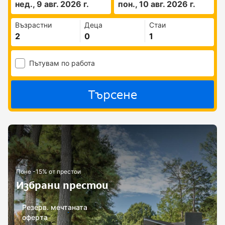
нед., 9 авг. 2026 г.
пон., 10 авг. 2026 г.
Възрастни
Деца
Стаи
Пътувам по работа
Търсене
Поне -15% от престои
Избрани престои
Резерв. мечтаната
оферта