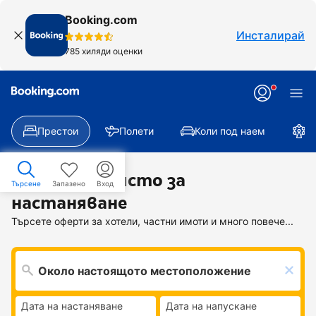
Booking.com
Инсталирай
785 хиляди оценки
Престои
Полети
Коли под наем
А
Намерете място за
Търсене
Запазенo
Вход
настаняване
Търсете оферти за хотели, частни имоти и много повече...
Дата на настаняване
Дата на напускане