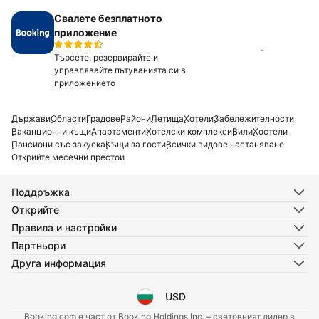
Свалете безплатното
приложение
Инсталирай
Търсете, резервирайте и
управлявайте пътуванията си в
приложението
Държави
Области
Градове
Райони
Летища
Хотели
Забележителности
Ваканционни къщи
Апартаменти
Хотелски комплекси
Вили
Хостели
Пансиони със закуска
Къщи за гости
Всички видове настаняване
Открийте месечни престои
Поддръжка
Открийте
Правила и настройки
Партньори
Друга информация
USD
Избор на език
Избор на валута
Booking.com е част от Booking Holdings Inc. – световният лидер в