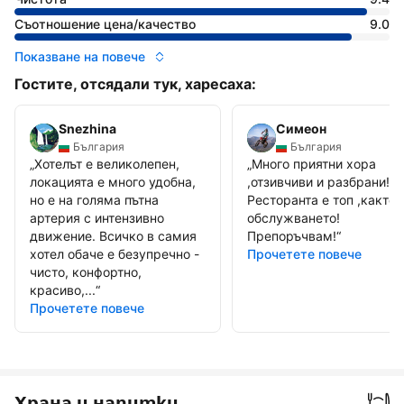
Съотношение цена/качество
9.0
Показване на повече
Гостите, отсядали тук, харесаха:
Snezhina
Симеон
България
България
„
Хотелът е великолепен,
„
Много приятни хора
локацията е много удобна,
,отзивчиви и разбрани!
но е на голяма пътна
Ресторанта е топ ,както 
артерия с интензивно
обслужването!
движение. Всичко в самия
Препоръчвам!
“
хотел обаче е безупречно -
Прочетете повече
чисто, конфортно,
красиво,...
“
Прочетете повече
Храна и напитки