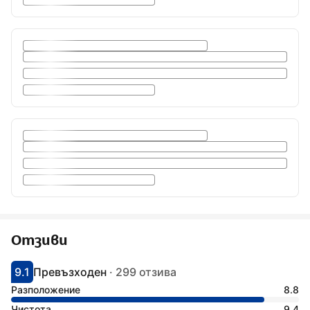
Отзиви
9.1
Превъзходен
·
299 отзива
С оценка: 9.1
Оценено като: фантастично
Разположение
8.8
Чистота
9.4