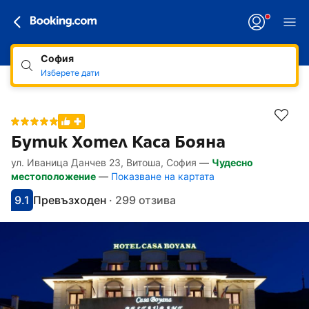
София
Изберете дати
Бутик Хотел Каса Бояна
ул. Иваница Данчев 23, Витоша, София
—
Чудесно
Линкове, достъпни за хора със специал
Напред към описанието
Напред към удобствата
Напред към стаите
Напред към политиките
местоположение
—
Показване на картата
9.1
Превъзходен
·
299 отзива
С оценка: 9.1
Оценено като: фантастично