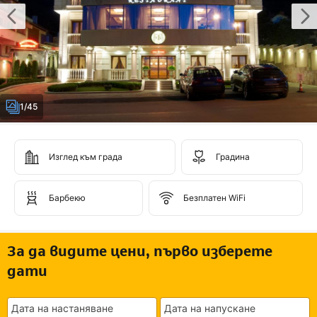
1/45
Изглед към града
Градина
Барбекю
Безплатен WiFi
За да видите цени, първо изберете
дати
Дата на настаняване
Дата на напускане