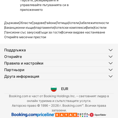
Търсете, резервирайте и
управлявайте пътуванията си в
приложението
Държави
Области
Градове
Райони
Летища
Хотели
Забележителности
Ваканционни къщи
Апартаменти
Хотелски комплекси
Вили
Хостели
Пансиони със закуска
Къщи за гости
Всички видове настаняване
Открийте месечни престои
Поддръжка
Открийте
Правила и настройки
Партньори
Друга информация
EUR
Избор на език
Избор на валута
Booking.com е част от Booking Holdings Inc. – световният лидер в
онлайн туризма и съпътстващите услуги.
Авторско право © 1996 – 2026 г. Booking.com™. Всички права
запазени.