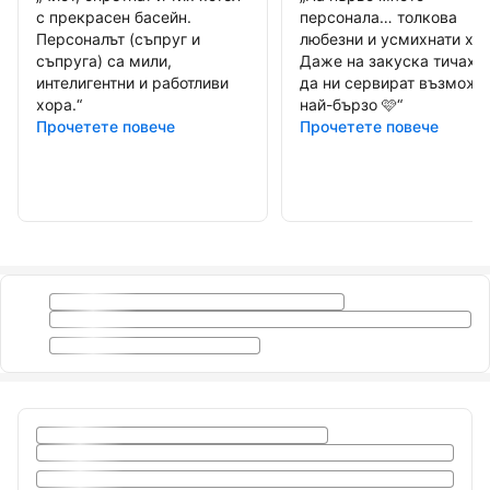
с прекрасен басейн.
персонала… толкова
Персоналът (съпруг и
любезни и усмихнати хор
съпруга) са мили,
Даже на закуска тичаха,
интелигентни и работливи
да ни сервират възможн
хора.
“
най-бързо 🩷
“
Прочетете повече
Прочетете повече