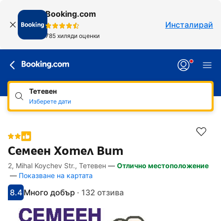
Booking.com
Инсталирай
785 хиляди оценки
Тетевен
Изберете дати
Семеен Хотел Вит
2, Mihal Koychev Str., Тетевен
—
Отлично местоположение
Линкове, достъпни за хора със специал
Напред към описанието
Напред към удобствата
Напред към стаите
Напред към политиките
—
Показване на картата
8.4
Много добър
·
132 отзива
С оценка: 8.4
Оценено като: много добро