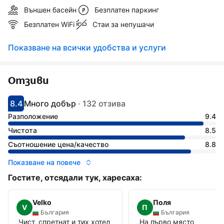
Външен басейн
Безплатен паркинг
Безплатен WiFi
Стаи за непушачи
Показване на всички удобства и услуги
Отзиви
8.4
Много добър
·
132 отзива
С оценка: 8.4
Оценено като: много добро
Разположение
9.4
Чистота
8.5
Съотношение цена/качество
8.8
Показване на повече
Гостите, отсядали тук, харесаха:
Velko
Поля
V
П
България
България
„
Чист, спретнат и тих хотел
„
На първо място