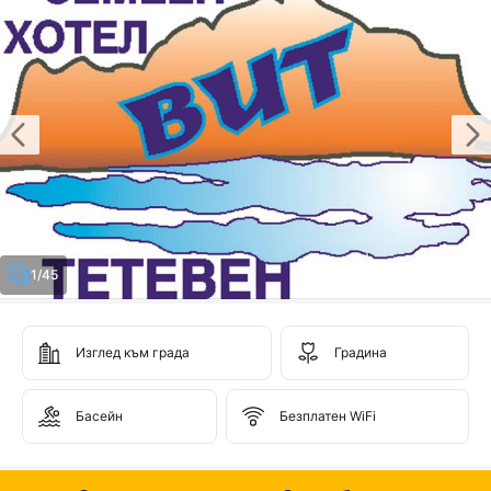
1/45
Изглед към града
Градина
Басейн
Безплатен WiFi