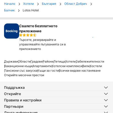
Начало
Хотели
България
Област Добрич
Балчик
Lotos Hotel
Свалете безплатното
приложение
Инсталирай
Търсете, резервирайте и
управлявайте пътуванията си в
приложението
Държави
Области
Градове
Райони
Летища
Хотели
Забележителности
Ваканционни къщи
Апартаменти
Хотелски комплекси
Вили
Хостели
Пансиони със закуска
Къщи за гости
Всички видове настаняване
Открийте месечни престои
Поддръжка
Открийте
Правила и настройки
Партньори
Друга информация