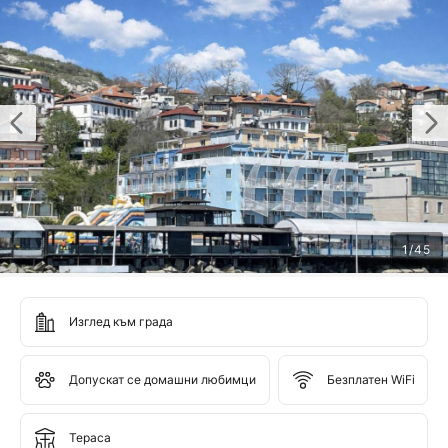
1
/
45
Изглед към града
Допускат се домашни любимци
Безплатен WiFi
Тераса