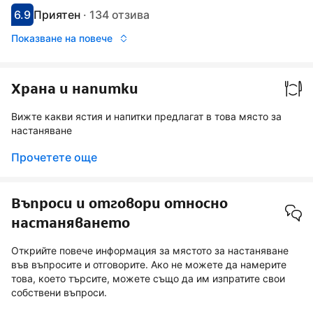
6.9
Приятен
·
134 отзива
С оценка: 6.9
Оценено като: приятно
Показване на повече
Храна и напитки
Вижте какви ястия и напитки предлагат в това място за
настаняване
Прочетете още
Въпроси и отговори относно
настаняването
Открийте повече информация за мястото за настаняване
във въпросите и отговорите. Ако не можете да намерите
това, което търсите, можете също да им изпратите свои
собствени въпроси.