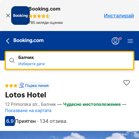
Booking.com
Инсталирай
785 хиляди оценки
Балчик
Изберете дати
Първа линия
Lotos Hotel
12 Primorska str., Балчик
—
Чудесно местоположение
—
Линкове, достъпни за хора със специал
Напред към описанието
Напред към удобствата
Напред към стаите
Напред към политиките
Показване на картата
6.9
Приятен
·
134 отзива
С оценка: 6.9
Оценено като: приятно