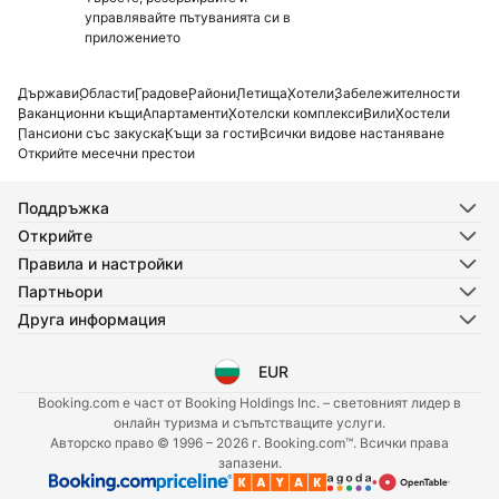
управлявайте пътуванията си в
приложението
Държави
Области
Градове
Райони
Летища
Хотели
Забележителности
Ваканционни къщи
Апартаменти
Хотелски комплекси
Вили
Хостели
Пансиони със закуска
Къщи за гости
Всички видове настаняване
Открийте месечни престои
Поддръжка
Открийте
Правила и настройки
Партньори
Друга информация
EUR
Избор на език
Избор на валута
Booking.com е част от Booking Holdings Inc. – световният лидер в
онлайн туризма и съпътстващите услуги.
Авторско право © 1996 – 2026 г. Booking.com™. Всички права
запазени.