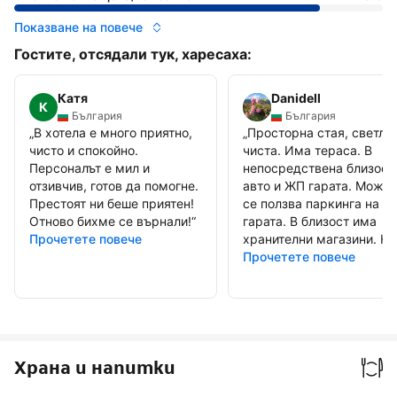
Показване на повече
Гостите, отсядали тук, харесаха:
Катя
Danidell
К
България
България
„
В хотела е много приятно,
„
Просторна стая, светла,
чисто и спокойно.
чиста. Има тераса. В
Персоналът е мил и
непосредствена близост
отзивчив, готов да помогне.
авто и ЖП гарата. Може 
Престоят ни беше приятен!
се ползва паркинга на Ж
Отново бихме се върнали!
“
гарата. В близост има
Прочетете повече
хранителни магазини. На.
Прочетете повече
Храна и напитки