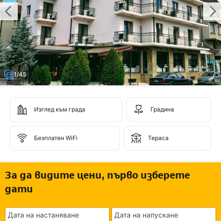
1/45
Изглед към града
Градина
Безплатен WiFi
Тераса
За да видите цени, първо изберете
дати
Дата на настаняване
Дата на напускане