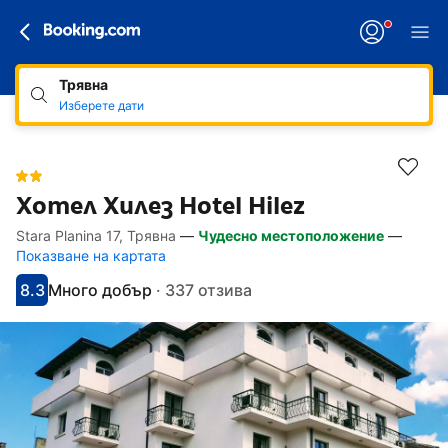
Трявна
Изберете дати
Хотел Хилез Hotel Hilez
Stara Planina 17, Трявна
—
Чудесно местоположение
—
Линкове, достъпни за хора със специал
Напред към описанието
Напред към удобствата
Напред към стаите
Напред към политиките
Показване на картата
8.3
Много добър
·
337 отзива
С оценка: 8.3
Оценено като: много добро