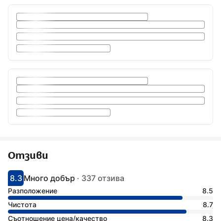
Отзиви
8.3
Много добър
·
337 отзива
С оценка: 8.3
Оценено като: много добро
Разположение
8.5
Чистота
8.7
Съотношение цена/качество
8.3